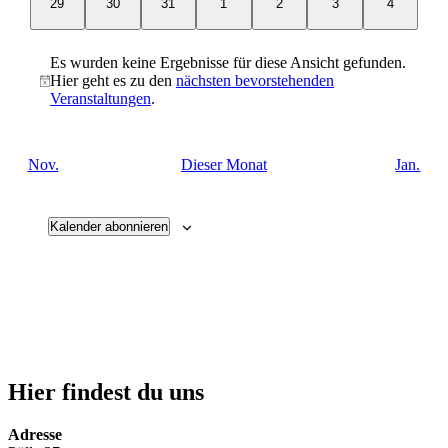
0
0
0
0
0
0
0
29
30
31
1
2
3
4
Veranstaltungen
Veranstaltungen
Veranstaltungen
Veranstaltungen
Veranstaltungen
Veranstaltungen
Veranstal
Es wurden keine Ergebnisse für diese Ansicht gefunden.
Hier geht es zu den
nächsten bevorstehenden
Hinweis
Veranstaltungen
.
Nov.
Dieser Monat
Jan.
Kalender abonnieren
Hier findest du uns
Adresse