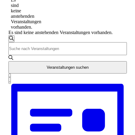
sind
keine
anstehenden
Veranstaltungen
vorhanden.
Es sind keine anstehenden Veranstaltungen vorhanden.
Veranstaltungen
Suche
Bitte
Suche
Schlüsselwort
und
eingeben.
Suche
Ansichten,
nach
Veranstaltungen suchen
Navigation
Veranstaltungen
Veranstaltung
Schlüsselwort.
Liste
Ansichten-
Navigation