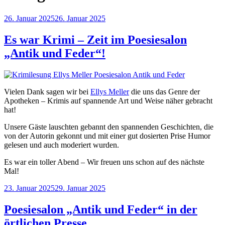
Veröffentlicht
26. Januar 2025
26. Januar 2025
am
Es war Krimi – Zeit im Poesiesalon
„Antik und Feder“!
Vielen Dank sagen wir bei
Ellys Meller
die uns das Genre der
Apotheken – Krimis auf spannende Art und Weise näher gebracht
hat!
Unsere Gäste lauschten gebannt den spannenden Geschichten, die
von der Autorin gekonnt und mit einer gut dosierten Prise Humor
gelesen und auch moderiert wurden.
Es war ein toller Abend – Wir freuen uns schon auf des nächste
Mal!
Veröffentlicht
23. Januar 2025
29. Januar 2025
am
Poesiesalon „Antik und Feder“ in der
örtlichen Presse